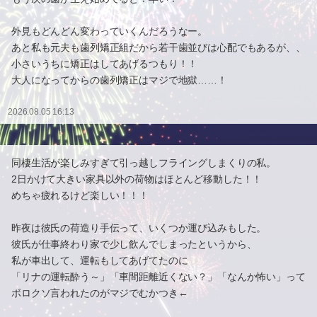
外見もどんどん変わっていくんだろうなー。
あと私も元夫も歯列矯正組だから若干歯並びは心配でもあるが、、
小さいうちに矯正はしてあげるつもり！！
大人になってからの歯列矯正はマジで地獄……！
2026.08.05 16:13
同棲生活が楽しみすぎて引っ越しフライングしまくりの私。
2日かけて大きい家具以外の荷物はほとんど移動した！！
めちゃ疲れるけど楽しい！！！
昨夜は彼氏の荷造り手伝って、いくつか運び込みもした。
彼氏が仕事終わり家で少し飲んでしまったというから、
私が車出して、運転もしてあげてたのに
「リナの運転酔う～」「車間距離近くない？」「なんか怖い」って
ボロクソ言われたのがマジでむかつき←