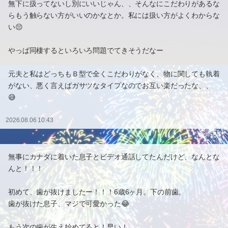
無下に扱ってないし別にいいじゃん、、そんなにこだわりがあるな
らもう触らない方がいいのかなとか。私には扱い方がよくわからな
い😔
やっぱ同棲するといろいろ問題でてきそうだなー
元夫と私はどっちもＢ型で全くこだわりがなく、物に関しても執着
がない、悪く言えばガサツなタイプなのでお互い楽だったな、、
😅
2026.08.06 10:43
無事にカナダに着いた息子とビデオ通話してたんだけど、なんとな
んと！！！
初めて、歯が抜けましたー！！！6歳6ヶ月。下の前歯。
歯が抜けた息子、マジで可愛かった😂
もう次の歯が生え始めてると！早い！