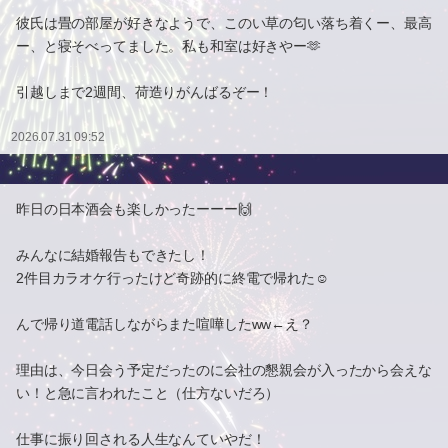
彼氏は畳の部屋が好きなようで、このい草の匂い落ち着くー、最高
ー、と寝そべってました。私も和室は好きやー🫶
引越しまで2週間、荷造りがんばるぞー！
2026.07.31 09:52
昨日の日本酒会も楽しかったーーー🙌
みんなに結婚報告もできたし！
2件目カラオケ行ったけど奇跡的に終電で帰れた☺️
んで帰り道電話しながらまた喧嘩したww←え？
理由は、今日会う予定だったのに会社の懇親会が入ったから会えな
い！と急に言われたこと（仕方ないだろ）
仕事に振り回される人生なんていやだ！