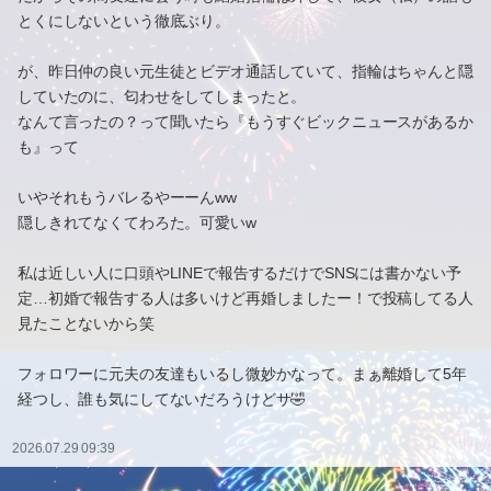
とくにしないという徹底ぶり。
が、昨日仲の良い元生徒とビデオ通話していて、指輪はちゃんと隠
していたのに、匂わせをしてしまったと。
なんて言ったの？って聞いたら『もうすぐビックニュースがあるか
も』って
いやそれもうバレるやーーんww
隠しきれてなくてわろた。可愛いw
私は近しい人に口頭やLINEで報告するだけでSNSには書かない予
定…初婚で報告する人は多いけど再婚しましたー！で投稿してる人
見たことないから笑
フォロワーに元夫の友達もいるし微妙かなって。まぁ離婚して5年
経つし、誰も気にしてないだろうけどサ🤣
2026.07.29 09:39