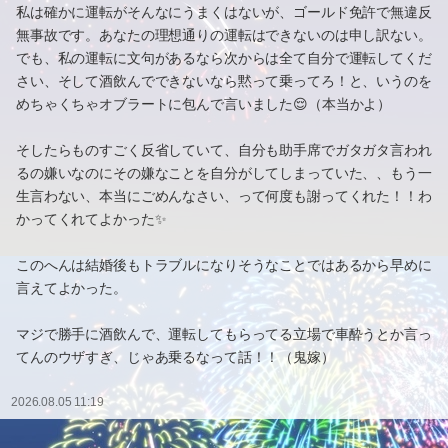
私は確かに運転がそんなにうまくはないが、ゴールド免許で無違反
無事故です。あなたの理想通りの運転はできないのは申し訳ない。
でも、私の運転に文句があるなら次からは全て自分で運転してくだ
さい、そして酒飲んでできないなら黙って乗ってろ！と、いうのを
めちゃくちゃオブラートに包んで言いました😌（本当かよ）
そしたらものすごく反省していて、自分も助手席でガタガタ言われ
るの嫌いなのにその嫌なことを自分がしてしまっていた、、もう一
生言わない、本当にごめんなさい、って何度も謝ってくれた！！わ
かってくれてよかった✨
このへんは結婚後もトラブルになりそうなことではあるから早めに
言えてよかった。
マジで勝手に酒飲んで、運転してもらってる立場で車酔うとか言っ
てんのウザすぎ、じゃあ乗るなって話！！（鬼嫁）
2026.08.05 11:19