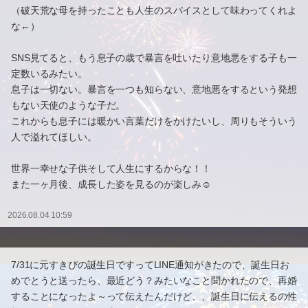
（破天荒な母を持ったことも人生のスパイスとして味わってくれよ
な←）
SNS見てると、もう息子の歳で暴言を吐いたり意地悪をする子も一
定数いるみたい。
息子は一切ない。暴言を一つも知らない、意地悪をするという発想
もない天使のような子だ。
これからも息子には暖かい言葉だけをかけたいし、周りもそういう
人で溢れてほしい。
世界一幸せな子供そして人生にするからな！！
また一ヶ月後、成長した姿を見るのが楽しみ☺️
2026.08.04 10:59
7/31に元すきぴの誕生日ですってLINE通知がきたので、誕生日お
めでとうと送ったら、最近どう？みたいなこと聞かれたので、再婚
することになったよ～って伝えたんだけど、、誕生日に伝えるの性