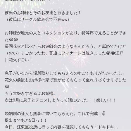
彼氏のお姉様とそのお友達と行きました！
（彼氏はサークル飲み会で不在ww）
お姉様が地元の人とコネクションがあり、特等席で見ることができ
た😭😭
長岡花火と比べたらお遊戯会のようなもんだろう、と舐めてたけど
（おい）すごかったわ、普通にフィナーレは泣きました😭😭江戸
川花火すごい！
息子がいるから場所取りしてもらえるのすごくありがたかったし、
花火の前後もお姉様の家で寛がせてもらって至れり尽くせりでした
😭
もう大好きすぎるよお姉様。
次は9月に息子とテニスしようって話になった！！嬉しい！！
婚姻届の証人も無事に書いてもらえた。これで完成！✌️
提出まであと5日っ！！
今日、江東区役所に行って内容を確認してもらう！ドキドキ…