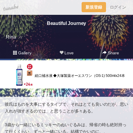
tuna.be
新規登録
ログイン
Beautiful Journey
Rina
Gallery
Love
Share
経口補水液 ◆大塚製薬オーエスワン（OS-1) 500mlx24本
彼氏はものを大事にするタイプで、それはとても良いのだが、思い
入れが強すぎるのでは、と思うことが多々ある。
3歳から一緒にいるミッキーのぬいぐるみは、帰省の時も絶対持っ
て行くくらい、ずっと一緒にいる。結構でかいのに、、