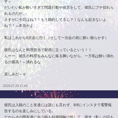
す←
だいたい私が酔いすぎて問題行動や発言をして、彼氏にブチ切れら
れるのだが、、
さすがに今日はね？！もう婚約してるし？！なんも起きないよ
ね？！←本当かよ
私はこれから0次会に行く（そして一次会の前に酔い散らかす）
彼氏はなんと料理担当で厨房に立っているという！！
んーー、彼氏の料理をみんなに振る舞いながら、一方私は酔い潰れ
るの最高！←潰れるな
楽しみだ～☺️
2026.07.29 17:43
彼氏は入籍のこと友達には誰にも言わず、8/8にインスタで電撃報
告するのを楽しみにしている。
だからその間友達に会う時も結婚指輪は外して、彼女（私）の話も