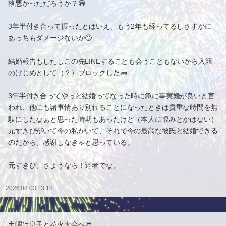
格悪かっただろうか？😅
3年半付き合って振ったとはいえ、もう2年も経ってるしさすがに
あっちもダメージないか🙄
結婚報告もしたしこの先LINEすることも会うこともないから入籍
のけじめとして（？）ブロックした🧱
3年半付き合ってやっと結婚ってなった時に急に事実婚が良いと言
われ、他にも諸事情あり別れることになったときは貴重な時間を無
駄にしたなぁと思った時期もあったけど（本人に恨みとかはない）
元すきぴがいて今の私がいて、それで今の最高な彼氏と結婚できる
のだから、感謝しなきゃと思っている。
元すきぴ、さようなら！達者でな。
2026.08.03 13:18
土曜は息子と花火大会へ🎆