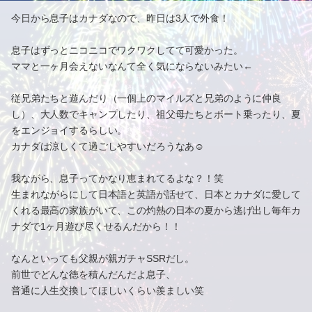
今日から息子はカナダなので、昨日は3人で外食！
息子はずっとニコニコでワクワクしてて可愛かった。
ママと一ヶ月会えないなんて全く気にならないみたい←
従兄弟たちと遊んだり（一個上のマイルズと兄弟のように仲良
し）、大人数でキャンプしたり、祖父母たちとボート乗ったり、夏
をエンジョイするらしい。
カナダは涼しくて過ごしやすいだろうなあ☺️
我ながら、息子ってかなり恵まれてるよな？！笑
生まれながらにして日本語と英語が話せて、日本とカナダに愛して
くれる最高の家族がいて、この灼熱の日本の夏から逃げ出し毎年カ
ナダで1ヶ月遊び尽くせるんだから！！
なんといっても父親が親ガチャSSRだし。
前世でどんな徳を積んだんだよ息子、
普通に人生交換してほしいくらい羨ましい笑