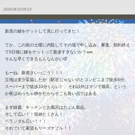
2026.08.03 09:23
新居の鍵をゲットして見に行ってきた！
てか、この前の土曜に内覧してその場で申し込み、審査、契約終え
て5日後に鍵をゲットって最速すぎないか？ww
そんな早くできるもんなんかい🤣
もーね、新居さいっこう！！！
立地は多少妥協したが（駅近じゃないのとコンビニまで徒歩5分、
スーパーまで徒歩10分くらい）、それ以外はマジで最高。という
か夜はめっちゃ静かだからそこも良い点ではある。
まず綺麗、キッチンとお風呂はたぶん新品。
そして広い！！収納たくさん！
ベランダも広い！！！
それでいて家賃もリーズナブル！！