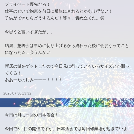
プライベート優先だろ！
仕事のせいで約束を前日に反故にされるとかあり得ない！
子供ができたらどうするんだ！等々、責め立てた。笑
今思うと言いすぎたが、、
結局、懇親会は早めに切り上げるから終わった後に会おうってこと
になった☺️←会うんかい
新居の鍵をゲットしたので今日見に行っていろいろサイズとか測っ
てくる！
ああーたのしみーーー！！！！
2026.07.30 13:32
今日は月に一回の日本酒会！
今回で5回目の開催ですが、日本酒会では毎回修羅場が起きていま